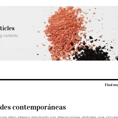
ticles
ng contests
Find m
dades contemporáneas
com ritmo intenso impulsado por interacciones globales que circulan