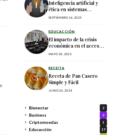
Inteligencia artificial y
ética en sistemas
educativos
SEPTIEMBRE 16, 2025
EDUCACCIÓN
El impacto de la crisis
económica en el acceso a
la educación superior
MAYO 30, 2025
estadounidense
RECEITA
Receta de Pan Casero
Simple y Fácil
de
JUNIO 26, 2024
Bienestar
2
Business
2
Criptomoedas
1
Educacción
17