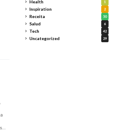
Health
1
Inspiration
2
Receita
50
Salud
6
Tech
42
Uncategorized
29
o
ma
es