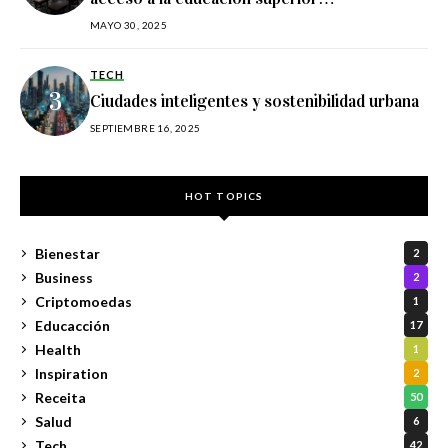
estadounidense
MAYO 30, 2025
TECH
Ciudades inteligentes y sostenibilidad urbana
SEPTIEMBRE 16, 2025
HOT TOPICS
Bienestar
2
Business
2
Criptomoedas
1
Educacción
17
Health
1
Inspiration
2
Receita
50
Salud
6
Tech
42