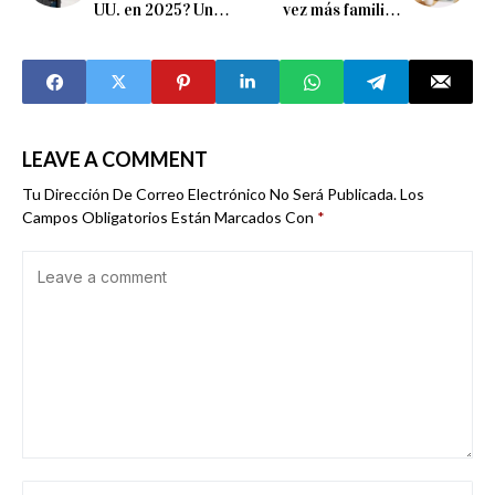
UU. en 2025? Un
vez más familias
Análisis Realista de
estadounidenses
Costo-Beneficio
optan por educar en
casa
LEAVE A COMMENT
Tu Dirección De Correo Electrónico No Será Publicada.
Los
Campos Obligatorios Están Marcados Con
*