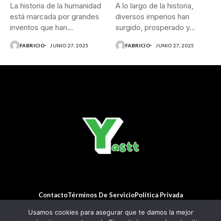
La historia de la humanidad
A lo largo de la historia,
está marcada por grandes
diversos imperios han
inventos que han...
surgido, prosperado y...
FABRICIO
JUNIO 27, 2025
FABRICIO
JUNIO 27, 2025
Contacto
Términos De Servicio
Política Privada
© Copyright 2022 Jellywp. All rights reserved powered by
Jellywp.com
Usamos cookies para asegurar que te damos la mejor