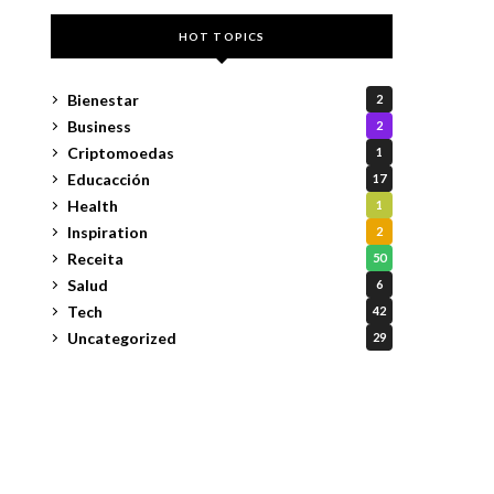
HOT TOPICS
Bienestar
2
Business
2
Criptomoedas
1
Educacción
17
Health
1
Inspiration
2
Receita
50
Salud
6
Tech
42
Uncategorized
29