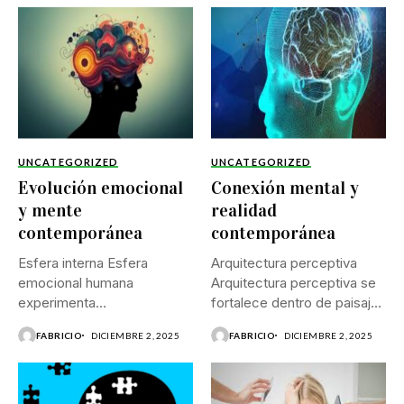
UNCATEGORIZED
UNCATEGORIZED
Evolución emocional
Conexión mental y
y mente
realidad
contemporánea
contemporánea
Esfera interna Esfera
Arquitectura perceptiva
emocional humana
Arquitectura perceptiva se
experimenta
fortalece dentro de paisajes
transformaciones
saturados por estímulos...
FABRICIO
DICIEMBRE 2, 2025
FABRICIO
DICIEMBRE 2, 2025
profundas dentro de
ambientes donde...