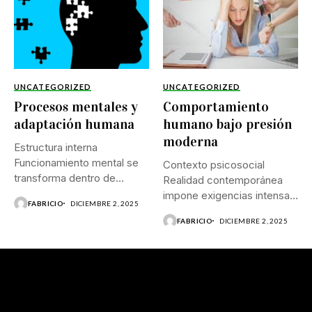
UNCATEGORIZED
UNCATEGORIZED
Procesos mentales y
Comportamiento
adaptación humana
humano bajo presión
moderna
Estructura interna
Funcionamiento mental se
Contexto psicosocial
transforma dentro de
Realidad contemporánea
escenarios donde estímulos
impone exigencias intensas
FABRICIO
DICIEMBRE 2, 2025
múltiples,...
que remodelan
FABRICIO
DICIEMBRE 2, 2025
funcionamiento mental,
disposición...