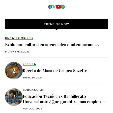
TRENDING NOW
UNCATEGORIZED
Evolución cultural en sociedades contemporáneas
DICIEMBRE 2, 2025
RECEITA
Receta de Masa de Crepes Suzette
JUNIO 26, 2024
EDUCACCIÓN
Educación Técnica vs Bachillerato
Universitario: ¿Qué garantiza más empleo en
Estados Unidos?
MAYO 30, 2025