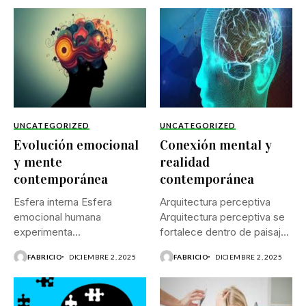
UNCATEGORIZED
UNCATEGORIZED
Evolución emocional
Conexión mental y
y mente
realidad
contemporánea
contemporánea
Esfera interna Esfera
Arquitectura perceptiva
emocional humana
Arquitectura perceptiva se
experimenta
fortalece dentro de paisajes
transformaciones
saturados por estímulos...
FABRICIO
DICIEMBRE 2, 2025
FABRICIO
DICIEMBRE 2, 2025
profundas dentro de
ambientes donde...