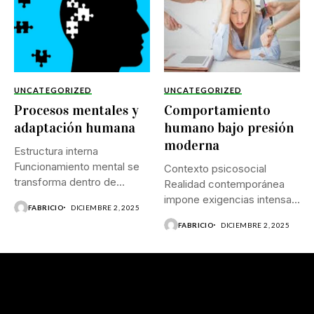
UNCATEGORIZED
UNCATEGORIZED
Procesos mentales y
Comportamiento
adaptación humana
humano bajo presión
moderna
Estructura interna
Funcionamiento mental se
Contexto psicosocial
transforma dentro de
Realidad contemporánea
escenarios donde estímulos
impone exigencias intensas
FABRICIO
DICIEMBRE 2, 2025
múltiples,...
que remodelan
FABRICIO
DICIEMBRE 2, 2025
funcionamiento mental,
disposición...