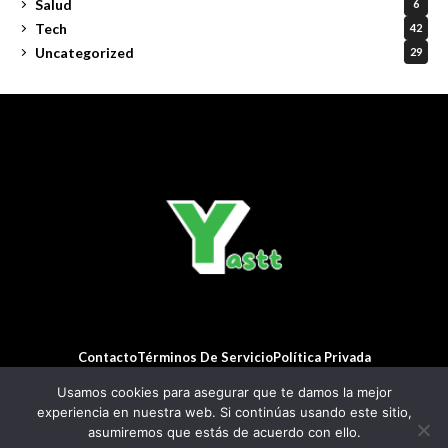
Salud
6
Tech
42
Uncategorized
29
Contacto
Términos De Servicio
Política Privada
© Copyright 2022 Jellywp. All rights reserved powered by
Jellywp.com
Usamos cookies para asegurar que te damos la mejor
experiencia en nuestra web. Si continúas usando este sitio,
asumiremos que estás de acuerdo con ello.