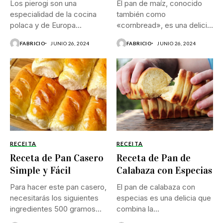
Los pierogi son una
El pan de maíz, conocido
especialidad de la cocina
también como
polaca y de Europa...
«cornbread», es una delicia
tradicional...
FABRICIO
JUNIO 26, 2024
FABRICIO
JUNIO 26, 2024
RECEITA
RECEITA
Receta de Pan Casero
Receta de Pan de
Simple y Fácil
Calabaza con Especias
Para hacer este pan casero,
El pan de calabaza con
necesitarás los siguientes
especias es una delicia que
ingredientes 500 gramos
combina la...
de...